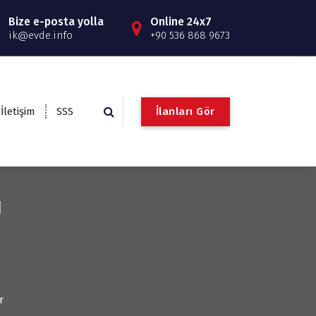
Bize e-posta yolla
Online 24x7
ik@evde.info
+90 536 868 9673
İ
l
a
n
l
a
r
ı
G
ö
r
İletişim
SSS
ı
r