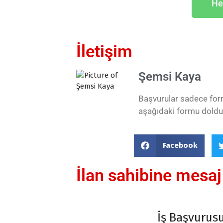
He
İletişim
Şemsi Kaya
Başvurular sadece form
aşağıdaki formu doldu
Facebook
İlan sahibine mesa
İş Başvurus