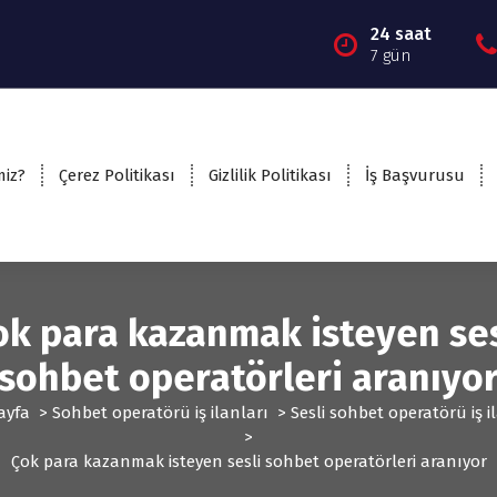
24 saat
7 gün
miz?
Çerez Politikası
Gizlilik Politikası
İş Başvurusu
ok para kazanmak isteyen ses
sohbet operatörleri aranıyo
ayfa
>
Sohbet operatörü iş ilanları
>
Sesli sohbet operatörü iş i
>
Çok para kazanmak isteyen sesli sohbet operatörleri aranıyor