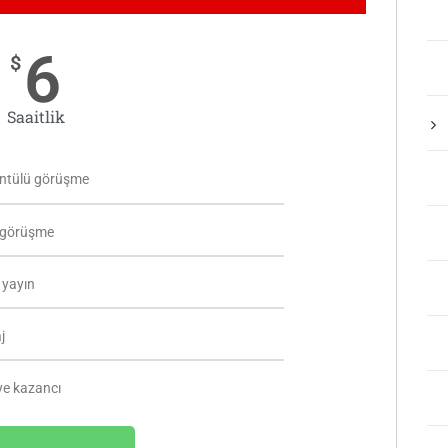
6
$
Saaitlik
ntülü görüşme
i görüşme
 yayın
j
ye kazancı