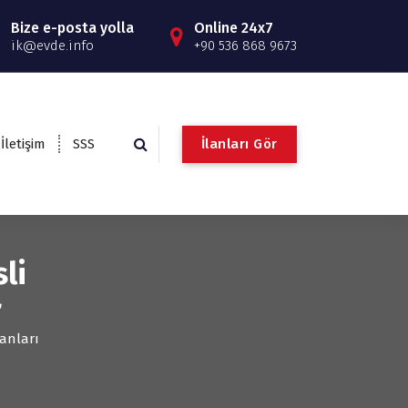
Bize e-posta yolla
Online 24x7
ik@evde.info
+90 536 868 9673
İ
l
a
n
l
a
r
ı
G
ö
r
İletişim
SSS
li
r
lanları