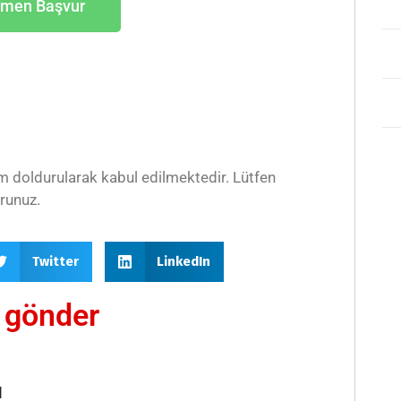
men Başvur
 doldurularak kabul edilmektedir. Lütfen
runuz.
Twitter
LinkedIn
j gönder
u