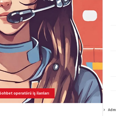
Sohbet operatörü iş ilanları
Admi