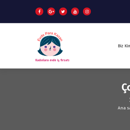
Biz Ki
Kadınlara evde iş fırsatı
Ç
Ana s