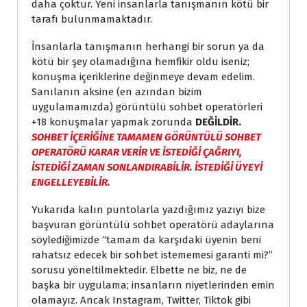
daha çoktur. Yeni insanlarla tanışmanın kötü bir
tarafı bulunmamaktadır.
İnsanlarla tanışmanın herhangi bir sorun ya da
kötü bir şey olamadığına hemfikir oldu iseniz;
konuşma içeriklerine değinmeye devam edelim.
Sanılanın aksine (en azından bizim
uygulamamızda) görüntülü sohbet operatörleri
+18 konuşmalar yapmak zorunda
DEĞİLDİR.
SOHBET İÇERİĞİNE TAMAMEN GÖRÜNTÜLÜ SOHBET
OPERATÖRÜ KARAR VERİR VE İSTEDİĞİ ÇAĞRIYI,
İSTEDİĞİ ZAMAN SONLANDIRABİLİR. İSTEDİĞİ ÜYEYİ
ENGELLEYEBİLİR.
Yukarıda kalın puntolarla yazdığımız yazıyı bize
başvuran görüntülü sohbet operatörü adaylarına
söylediğimizde “tamam da karşıdaki üyenin beni
rahatsız edecek bir sohbet istememesi garanti mi?”
sorusu yöneltilmektedir. Elbette ne biz, ne de
başka bir uygulama; insanların niyetlerinden emin
olamayız. Ancak Instagram, Twitter, Tiktok gibi