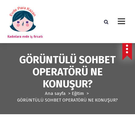
İ
ç
e
r
i
ğ
Kadınlara evde iş fırsatı
e
g
e
GÖRÜNTÜLÜ SOHBET
ç
OPERATÖRÜ NE
KONUŞUR?
Ana sayfa
>
Eğitim
>
GÖRÜNTÜLÜ SOHBET OPERATÖRÜ NE KONUŞUR?