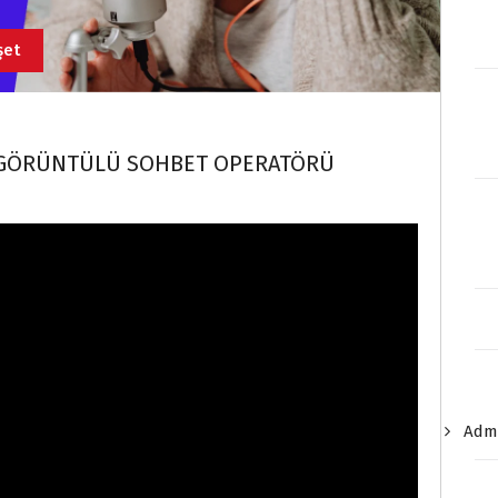
şet
LE GÖRÜNTÜLÜ SOHBET OPERATÖRÜ
Admi