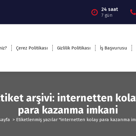
24 saat
7 gün
miz?
Çerez Politikası
Gizlilik Politikası
İş Başvurusu
tiket arşivi: internetten kol
para kazanma imkani
sayfa
>
Etiketlenmiş yazılar "internetten kolay para kazanma i