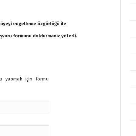
z üyeyi engelleme özgürlüğü ile
başvuru formunu doldurmanız yeterli.
u
su yapmak için formu