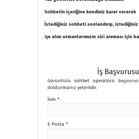
Sohbetin içeriğine kendiniz karar vererek
İstediğiniz sohbeti sonlandırıp, istediğini
İ
şe alım uzmanlarımızın sizi araması için 
İş Başvurus
Görüntülü sohbet operatörü başvuru
doldurmanız yeterlidir.
İsim
*
E-Posta
*