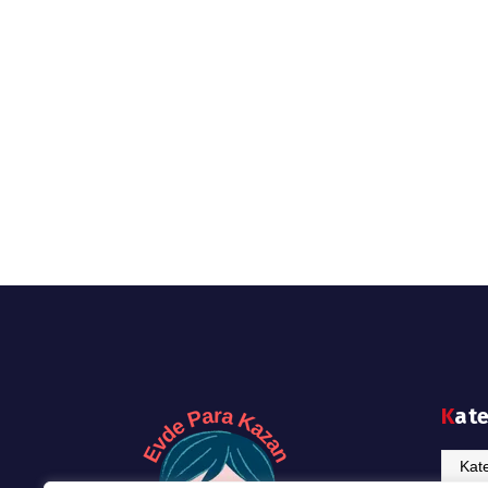
Kat
Katego