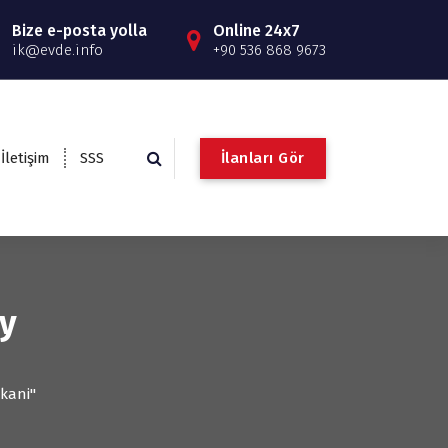
Bize e-posta yolla
Online 24x7
ik@evde.info
+90 536 868 9673
İ
l
a
n
l
a
r
ı
G
ö
r
İletişim
SSS
ay
mkani"