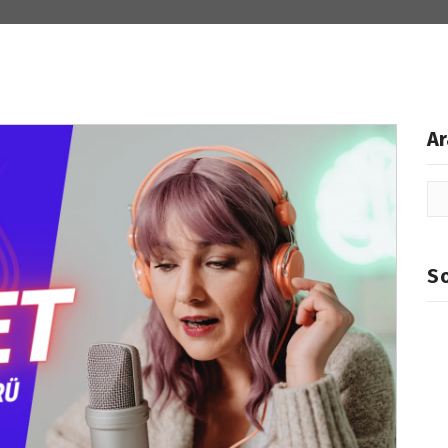
Ar
So