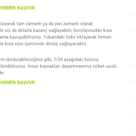
A HEMEN BAŞVUR
şlayarak tam zamanlı ya da yarı zamanlı olarak
e siz de dolarla kazanç sağlayabilir, borçlarınızdan kısa
şama kavuşabilirsiniz. Yukarıdaki linke tıklayarak hemen
ze kısa süre içerisinde dönüş sağlayacaktır.
rm doldurabileceğiniz gibi, 7/24 aşağıdaki butona
letebilirsiniz. İnsan kaynakları departmanımız nöbet usulü
ır.
A HEMEN BAŞVUR