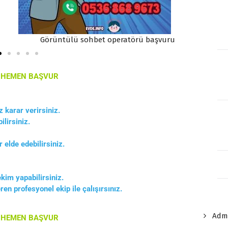
başvuru
Saatte 10-15 Dolar kazanç
A HEMEN BAŞVUR
 karar verirsiniz.
lirsiniz.
 elde edebilirsiniz.
kim yapabilirsiniz.
en profesyonel ekip ile çalışırsınız.
Admi
A HEMEN BAŞVUR