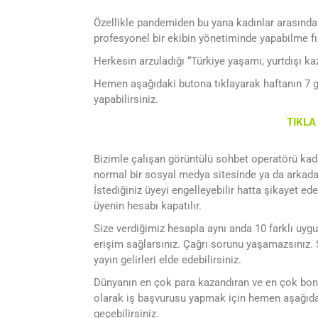
Özellikle pandemiden bu yana kadınlar arasında
profesyonel bir ekibin yönetiminde yapabilme fı
Herkesin arzuladığı “Türkiye yaşamı, yurtdışı ka
Hemen aşağıdaki butona tıklayarak haftanın 7 gü
yapabilirsiniz.
TIKL
Bizimle çalışan görüntülü sohbet operatörü kadı
normal bir sosyal medya sitesinde ya da arkadaş
İstediğiniz üyeyi engelleyebilir hatta şikayet ede
üyenin hesabı kapatılır.
Size verdiğimiz hesapla aynı anda 10 farklı uy
erişim sağlarsınız. Çağrı sorunu yaşamazsınız.
yayın gelirleri elde edebilirsiniz.
Dünyanın en çok para kazandıran ve en çok bo
olarak iş başvurusu yapmak için hemen aşağıdak
geçebilirsiniz.