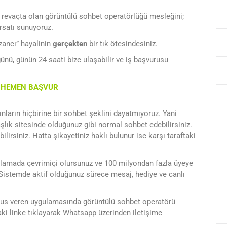
 revaçta olan görüntülü sohbet operatörlüğü mesleğini;
rsatı sunuyoruz.
zancı” hayalinin
gerçekten
bir tık ötesindesiniz.
nü, günün 24 saati bize ulaşabilir ve iş başvurusu
A HEMEN BAŞVUR
nların hiçbirine bir sohbet şeklini dayatmıyoruz. Yani
lık sitesinde olduğunuz gibi normal sohbet edebilirsiniz.
bilirsiniz. Hatta şikayetiniz haklı bulunur ise karşı taraftaki
gulamada çevrimiçi olursunuz ve 100 milyondan fazla üyeye
 Sistemde aktif olduğunuz sürece mesaj, hediye ve canlı
nus veren uygulamasında görüntülü sohbet operatörü
i linke tıklayarak Whatsapp üzerinden iletişime