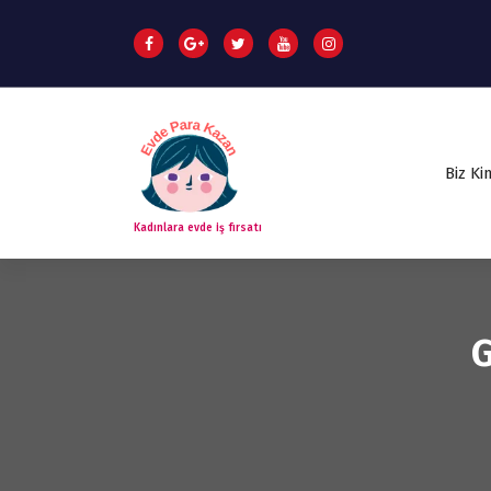
Biz Ki
Kadınlara evde iş fırsatı
G