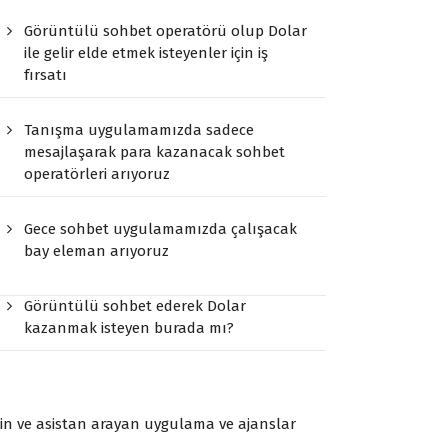
Görüntülü sohbet operatörü olup Dolar
ile gelir elde etmek isteyenler için iş
fırsatı
7/24 iş başvurusu yapabilirsiniz
Tür
Tanışma uygulamamızda sadece
mesajlaşarak para kazanacak sohbet
operatörleri arıyoruz
Gece sohbet uygulamamızda çalışacak
bay eleman arıyoruz
Görüntülü sohbet ederek Dolar
kazanmak isteyen burada mı?
n ve asistan arayan uygulama ve ajanslar