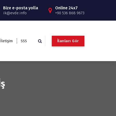
Bize e-posta yolla
Online 24x7
ik@evde.info
+90 536 868 9673
İ
l
a
n
l
a
r
ı
G
ö
r
İletişim
SSS
İş